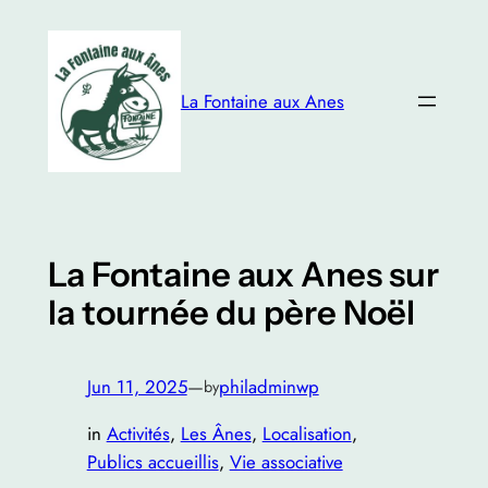
Skip
to
content
La Fontaine aux Anes
La Fontaine aux Anes sur
la tournée du père Noël
Jun 11, 2025
—
philadminwp
by
in
Activités
, 
Les Ânes
, 
Localisation
, 
Publics accueillis
, 
Vie associative