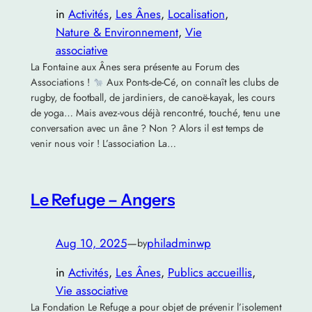
in
Activités
, 
Les Ânes
, 
Localisation
, 
Nature & Environnement
, 
Vie
associative
La Fontaine aux Ânes sera présente au Forum des
Associations !
Aux Ponts-de-Cé, on connaît les clubs de
rugby, de football, de jardiniers, de canoë-kayak, les cours
de yoga… Mais avez-vous déjà rencontré, touché, tenu une
conversation avec un âne ? Non ? Alors il est temps de
venir nous voir ! L’association La…
Le Refuge – Angers
Aug 10, 2025
—
philadminwp
by
in
Activités
, 
Les Ânes
, 
Publics accueillis
, 
Vie associative
La Fondation Le Refuge a pour objet de prévenir l’isolement