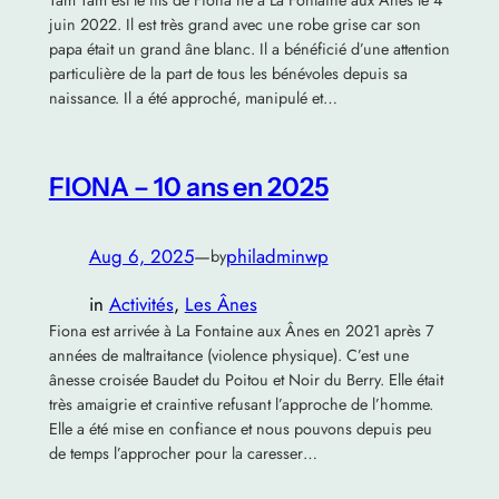
Tam Tam est le fils de Fiona né à La Fontaine aux Anes le 4
juin 2022. Il est très grand avec une robe grise car son
papa était un grand âne blanc. Il a bénéficié d’une attention
particulière de la part de tous les bénévoles depuis sa
naissance. Il a été approché, manipulé et…
FIONA – 10 ans en 2025
Aug 6, 2025
—
philadminwp
by
in
Activités
, 
Les Ânes
Fiona est arrivée à La Fontaine aux Ânes en 2021 après 7
années de maltraitance (violence physique). C’est une
ânesse croisée Baudet du Poitou et Noir du Berry. Elle était
très amaigrie et craintive refusant l’approche de l’homme.
Elle a été mise en confiance et nous pouvons depuis peu
de temps l’approcher pour la caresser…