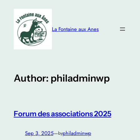
Skip
to
content
La Fontaine aux Anes
Author:
philadminwp
Forum des associations 2025
Sep 3, 2025
—
philadminwp
by